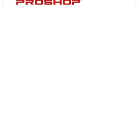
€ 53.02
Verzenden: € 6.99
3 days
€ 69.99
Verzenden: € 0.00
Op werkdagen vóór 15:00
besteld, morgen in huis