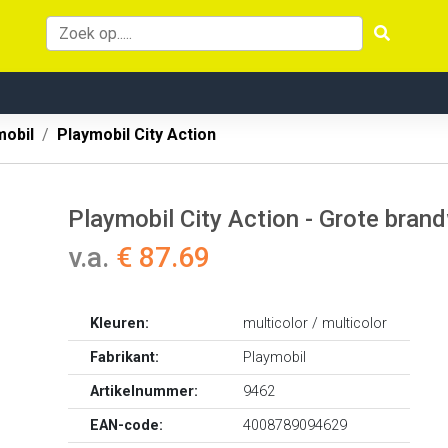
mobil
Playmobil City Action
Playmobil City Action - Grote bran
v.a.
€ 87.69
Kleuren:
multicolor / multicolor
Fabrikant:
Playmobil
Artikelnummer:
9462
EAN-code:
4008789094629