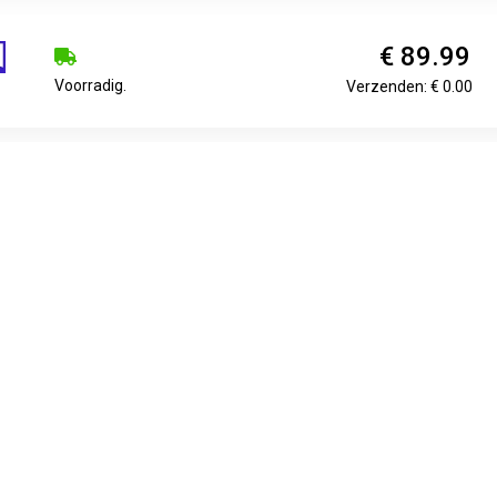
€ 89.99
Voorradig.
Verzenden: € 0.00
€ 99.00
Op werkdagen vóór 15:00 besteld,
Verzenden: € 0.00
morgen in huis
€ 99.99
1-3 Days
Verzenden: € 0.00