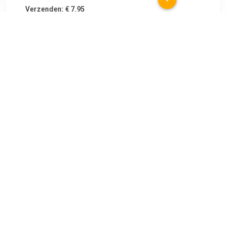
Verzenden: € 7.95
Op werkdagen vóór 15:00
besteld, morgen in huis
€ 9.99
Verzenden: € 0.00
Voorradig.
€ 10.19
Verzenden: € 7.95