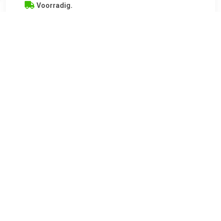
Voorradig.
Playmobil 70151 Piratenschuit met onderwatermotor
TERUG
Algemeen
Koopadvies, FAQ over?
Privacy Policy
Cookies
Disclaimer