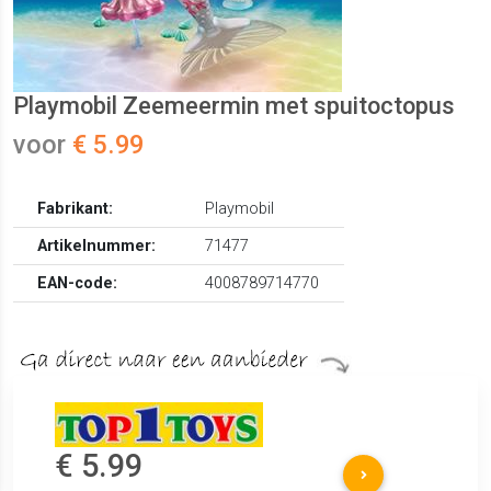
Playmobil Zeemeermin met spuitoctopus
voor
€ 5.99
Fabrikant:
Playmobil
Artikelnummer:
71477
EAN-code:
4008789714770
€ 5.99