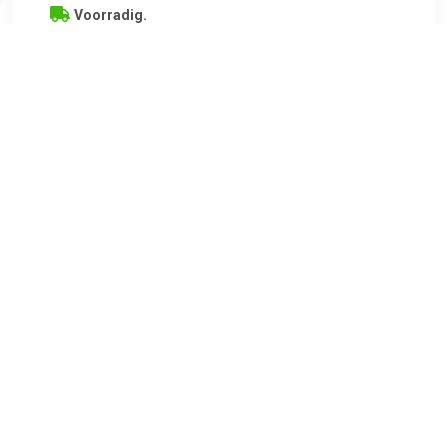
Voorradig.
Playmobil 70301 Meisje aan wastafel
TERUG
Algemeen
Koopadvies, FAQ over?
Privacy Policy
Cookies
Disclaimer