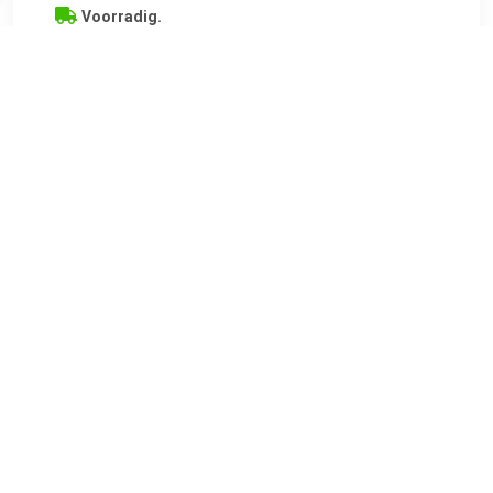
Voorradig.
Playmobil 70302 Gladiator met wapens
TERUG
Algemeen
Koopadvies, FAQ over?
Privacy Policy
Cookies
Disclaimer