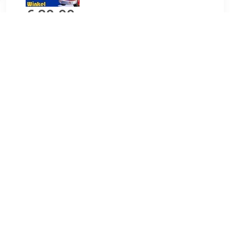
€ 39.99
Verzenden: € 6.49
Voor 17:00 uur besteld,
dezelfde dag verzonden
€ 62.99
Verzenden: € 0.00
Op werkdagen vóór 15:00
besteld, morgen in huis