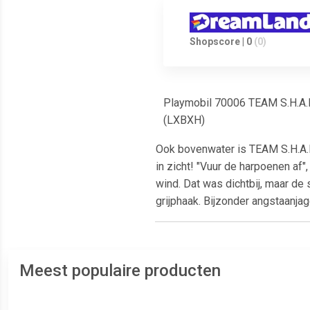
Shopscore | 0
(0)
Playmobil 70006 TEAM S.H.A.R.
(LXBXH)
Ook bovenwater is TEAM S.H.A.R.
in zicht! "Vuur de harpoenen af
wind. Dat was dichtbij, maar de
grijphaak. Bijzonder angstaanja
Meest populaire producten