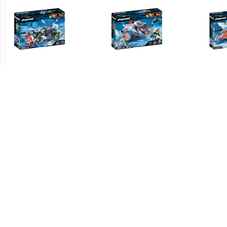
€ 35.00
€ 17.99
Top Agents Arctic Rebels
Top Agent Spy Team
sneeuwtrike (70232)
sneeuwmobiel (70231)
€ 8.99
€ 69.99
Top Agents Arctic Rebels
Top Agents - Dr. Drone's
Top 