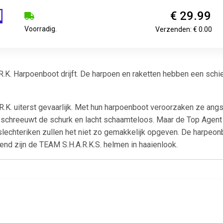
€ 29.99
Voorradig.
Verzenden: € 0.00
K. Harpoenboot drijft. De harpoen en raketten hebben een schiet
K. uiterst gevaarlijk. Met hun harpoenboot veroorzaken ze angst
", schreeuwt de schurk en lacht schaamteloos. Maar de Top Agent
 slechteriken zullen het niet zo gemakkelijk opgeven. De harpeon
gend zijn de TEAM S.H.A.R.K.S. helmen in haaienlook.