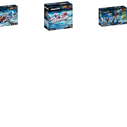
€ 46.95
€ 8.99
€ 18.
70230 Spy Team
Top Agent Spy Team
Top Agents Arc
commandoslee
zweefvliegtuig (70234)
sneeuwrobot
€ 29.99
€ 49.99
€ 11.
Agents 70006 TEAM
® 4879 Spionage
Top Agents