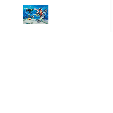
95
€ 18.99
tic Rebels
70003 SPY TEAM
 (70233)
Bemande
onderwaterrobot
99
 - Team