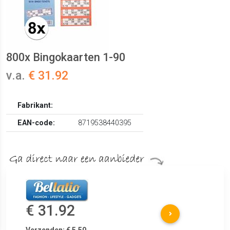
800x Bingokaarten 1-90
v.a.
€ 31.92
Fabrikant:
EAN-code:
8719538440395
€ 31.92