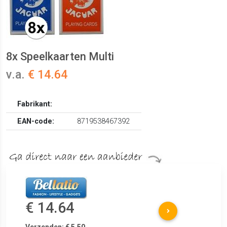
8x Speelkaarten Multi
v.a.
€ 14.64
Fabrikant:
EAN-code:
8719538467392
€ 14.64