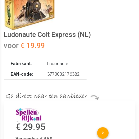
Ludonaute Colt Express (NL)
voor
€ 19.99
Fabrikant:
Ludonaute
EAN-code:
3770002176382
€ 29.95
Verzenden: € 4.50