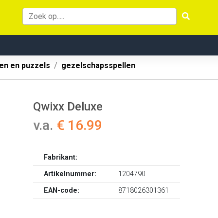
len en puzzels
gezelschapsspellen
Qwixx Deluxe
v.a.
€ 16.99
Fabrikant:
Artikelnummer:
1204790
EAN-code:
8718026301361