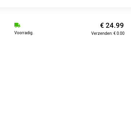
€ 24.99
Voorradig.
Verzenden: € 0.00
€ 24.99
1-3 Days
Verzenden: € 0.00
€ 24.99
1 dag
Verzenden: € 0.00