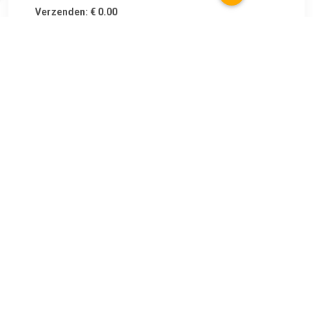
Verzenden: € 0.00
1-3 werkdagen
€ 6.99
Verzenden: € 6.95
2
€ 6.99
Verzenden: € 6.95
Voorradig.