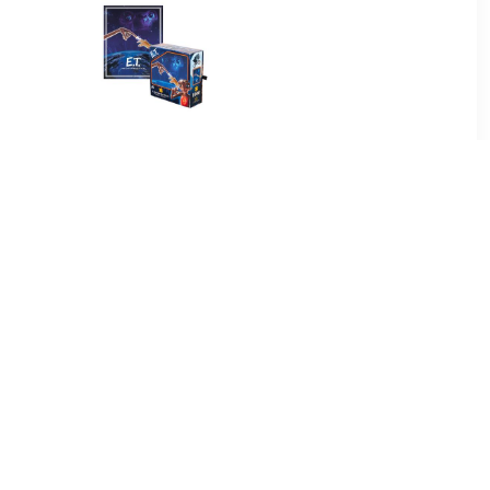
89
€ 24.50
 Mario Kart
E.T. the Extra-Terrestrial:
- Lamp
40th Anniversary - I'll Be
Right Here 1000 Stukjes
Puzzel
95
€ 34.95