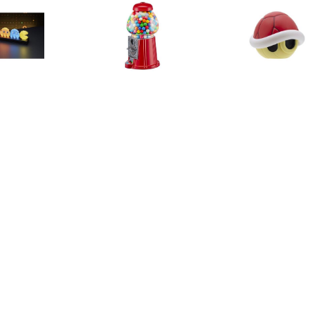
€ 24.99
€ 34.99
€ 15.
-Man: Pac-Man and
American Dream
Nintendo Super
Ghosts Licht
Kauwgomballen-
Red Shell 
Automaat Rood 23 cm
€ 57.95
€ 21.95
€ 179.