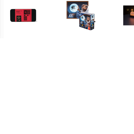
€ 27.99
€ 27.95
Gentlemen's Hardware
E.T. the Extra-Terrestrial:
Pac
Texas Hold'em Poker Set
40th Anniversary - Over
the Moon 1000 Stukjes
Puzzel
€ 24.95
€ 24.95