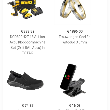
€ 333.52
€ 1896.00
DCD800H2T 18V Li-ion
Trouwringen Geel En
Accu Klopboormachine
Witgoud 3,5mm
Set (2x 5.0Ah Accu) In
TSTAK
€ 74.87
€ 16.03