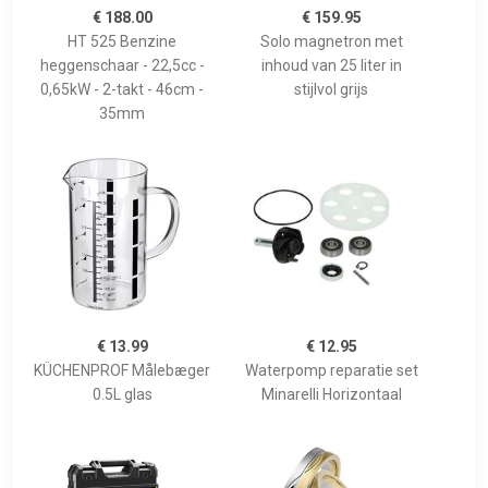
€ 188.00
€ 159.95
HT 525 Benzine
Solo magnetron met
heggenschaar - 22,5cc -
inhoud van 25 liter in
0,65kW - 2-takt - 46cm -
stijlvol grijs
35mm
€ 13.99
€ 12.95
KÜCHENPROF Målebæger
Waterpomp reparatie set
0.5L glas
Minarelli Horizontaal