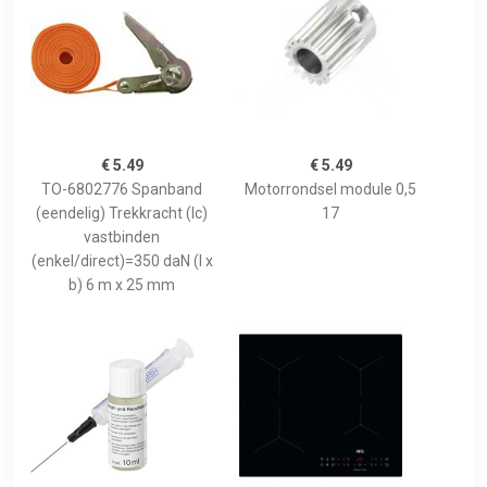
€ 5.49
€ 5.49
TO-6802776 Spanband
Motorrondsel module 0,5
(eendelig) Trekkracht (lc)
17
vastbinden
(enkel/direct)=350 daN (l x
b) 6 m x 25 mm