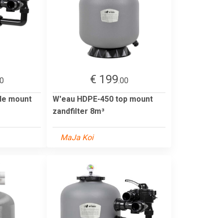
€ 199
20
.00
de mount
W'eau HDPE-450 top mount
zandfilter 8m³
MaJa Koi