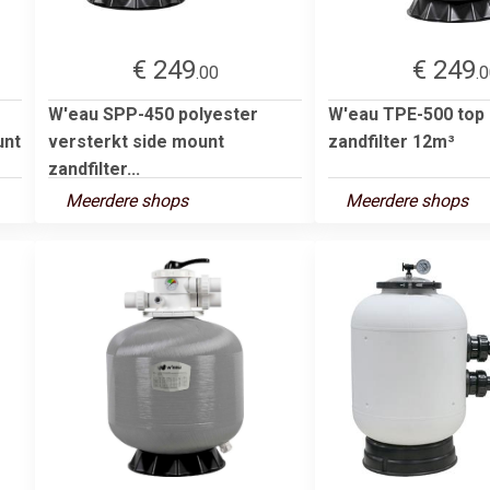
€ 249
€ 249
.00
.
W'eau SPP-450 polyester
W'eau TPE-500 top
unt
versterkt side mount
zandfilter 12m³
zandfilter...
Meerdere shops
Meerdere shops