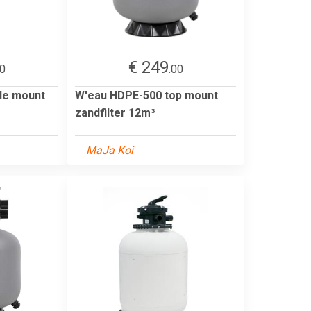
€ 249
20
.00
de mount
W'eau HDPE-500 top mount
zandfilter 12m³
MaJa Koi