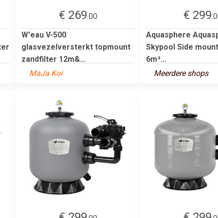
€ 269
€ 299
.00
.
W'eau V-500
Aquasphere Aquas
ter
glasvezelversterkt topmount
Skypool Side mount
zandfilter 12m&...
6m³...
MaJa Koi
Meerdere shops
€ 299
€ 299