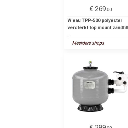
€ 269
.00
W'eau TPP-500 polyester
versterkt top mount zandfil
...
Meerdere shops
€ 299