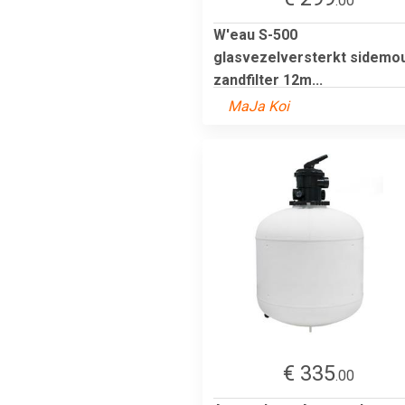
.00
W'eau S-500
glasvezelversterkt sidemo
zandfilter 12m...
MaJa Koi
€ 335
.00