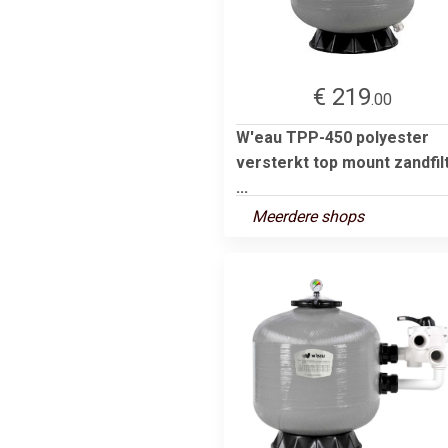
€ 219
.00
W'eau TPP-450 polyester
versterkt top mount zandfil
...
Meerdere shops