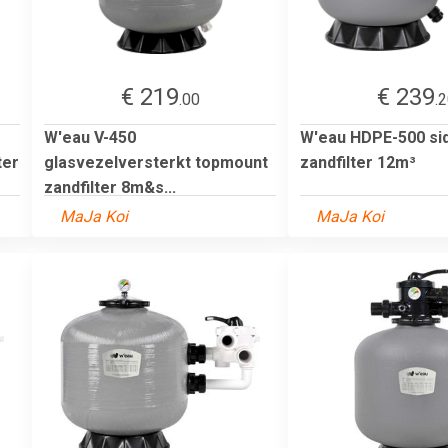
€ 219
€ 239
.00
.
W'eau V-450
W'eau HDPE-500 si
ter
glasvezelversterkt topmount
zandfilter 12m³
zandfilter 8m&s...
MaJa Koi
MaJa Koi