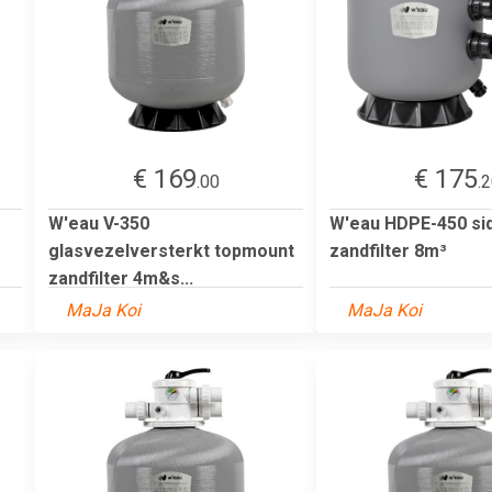
€ 169
€ 175
.00
.
W'eau V-350
W'eau HDPE-450 si
glasvezelversterkt topmount
zandfilter 8m³
zandfilter 4m&s...
MaJa Koi
MaJa Koi