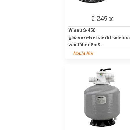
€ 249
.00
W'eau S-450
glasvezelversterkt sidemo
zandfilter 8m&...
MaJa Koi