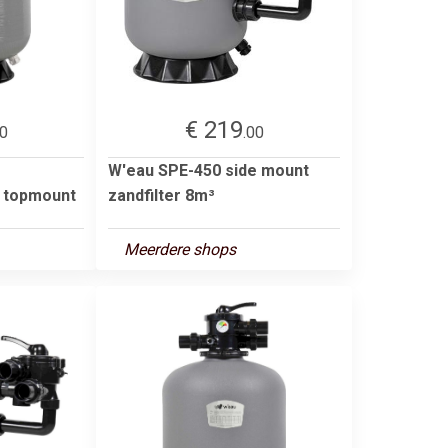
€ 219
00
.00
W'eau SPE-450 side mount
t topmount
zandfilter 8m³
Meerdere shops