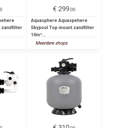
€ 299
00
.00
pehere
Aquasphere Aquaspehere
 zandfilter
Skypool Top mount zandfilter
14m³...
Meerdere shops
€ 310