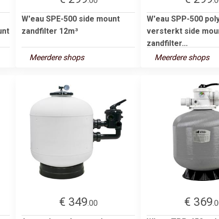
.00
.
W'eau SPE-500 side mount
W'eau SPP-500 pol
unt
zandfilter 12m³
versterkt side mou
zandfilter...
Meerdere shops
Meerdere shops
€ 349
€ 369
.00
.