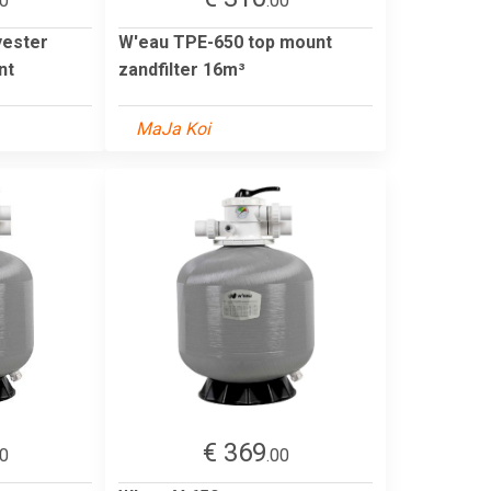
00
.00
yester
W'eau TPE-650 top mount
nt
zandfilter 16m³
MaJa Koi
€ 369
00
.00