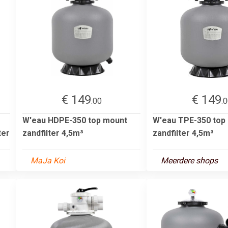
€ 149
€ 149
.00
.
W'eau HDPE-350 top mount
W'eau TPE-350 top
ter
zandfilter 4,5m³
zandfilter 4,5m³
MaJa Koi
Meerdere shops