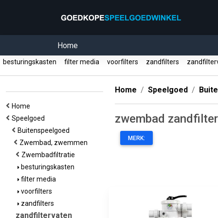
Home
besturingskasten
filter media
voorfilters
zandfilters
zandfilte
Home
Speelgoed
Buit
Home
zwembad zandfilte
Speelgoed
Buitenspeelgoed
MERK:
Zwembad, zwemmen
Zwembadfiltratie
besturingskasten
filter media
voorfilters
zandfilters
zandfiltervaten