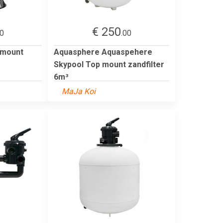
€ 250
00
.00
 mount
Aquasphere Aquaspehere
Skypool Top mount zandfilter
6m³
MaJa Koi