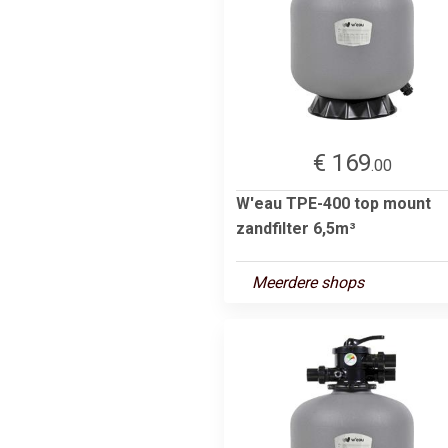
€ 169
.00
W'eau TPE-400 top mount
zandfilter 6,5m³
Meerdere shops