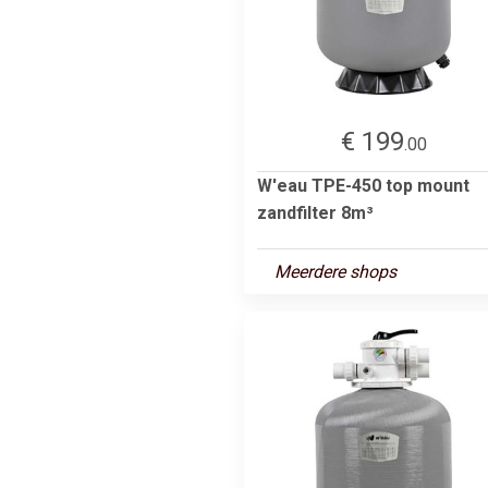
€ 199
.00
W'eau TPE-450 top mount
zandfilter 8m³
Meerdere shops