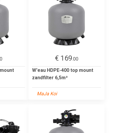
€ 169
00
.00
 mount
W'eau HDPE-400 top mount
zandfilter 6,5m³
MaJa Koi