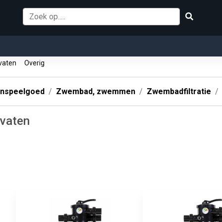
rvaten
Overig
enspeelgoed
Zwembad, zwemmen
Zwembadfiltratie
rvaten