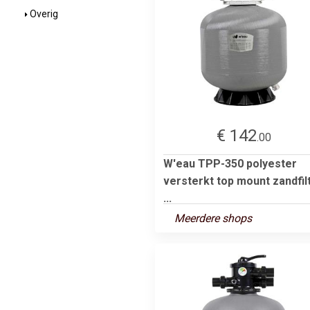
Overig
€ 142
.00
W'eau TPP-350 polyester
versterkt top mount zandfil
...
Meerdere shops