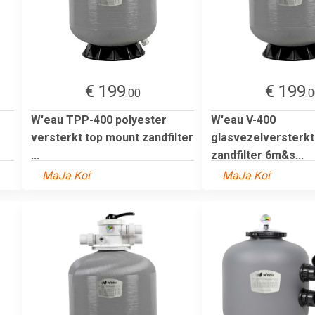
€ 199
€ 199
.00
.
W'eau TPP-400 polyester
W'eau V-400
versterkt top mount zandfilter
glasvezelversterk
...
zandfilter 6m&s...
MaJa Koi
MaJa Koi