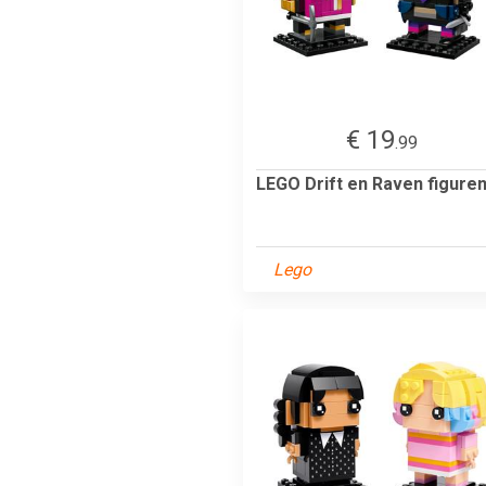
€ 19
.99
LEGO Drift en Raven figure
Lego