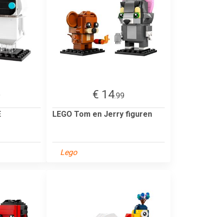
€ 14
9
.99
E
LEGO Tom en Jerry figuren
Lego