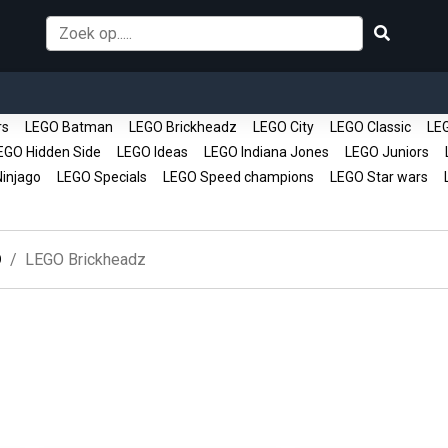
rs
LEGO Batman
LEGO Brickheadz
LEGO City
LEGO Classic
LEG
GO Hidden Side
LEGO Ideas
LEGO Indiana Jones
LEGO Juniors
L
injago
LEGO Specials
LEGO Speed champions
LEGO Star wars
L
O
LEGO Brickheadz