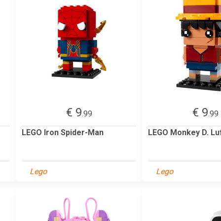
€ 9
€ 9
.99
.99
LEGO Iron Spider-Man
LEGO Monkey D. Luf
Lego
Lego