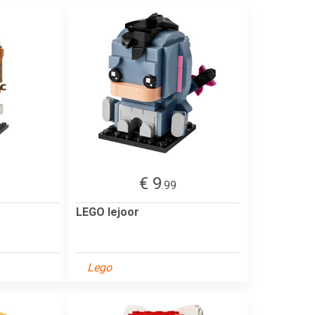
€ 9
.99
LEGO Iejoor
Lego