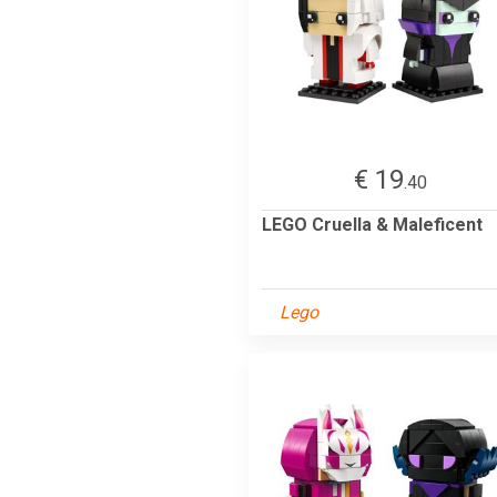
€ 19
.40
LEGO Cruella & Maleficent
Lego