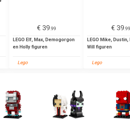
€ 39
€ 39
.99
.9
LEGO Elf, Max, Demogorgon
LEGO Mike, Dustin,
en Holly figuren
Will figuren
Lego
Lego