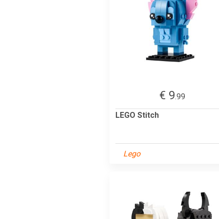
€ 9
.99
LEGO Stitch
Lego