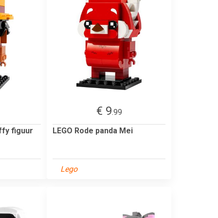
€ 9
.99
fy figuur
LEGO Rode panda Mei
Lego