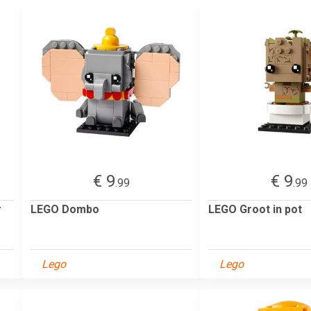
€ 9
€ 9
.99
.99
r
LEGO Dombo
LEGO Groot in pot
Lego
Lego