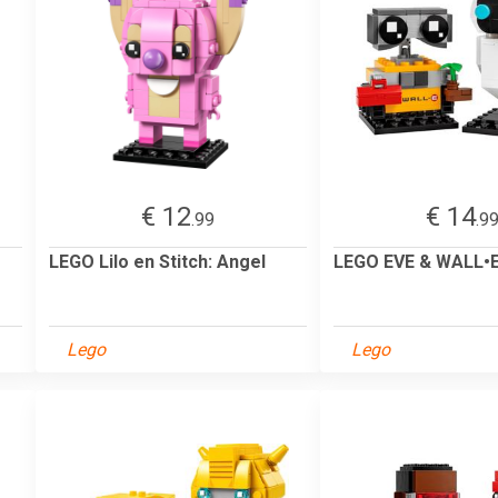
€ 12
€ 14
.99
.9
LEGO Lilo en Stitch: Angel
LEGO EVE & WALL•
Lego
Lego