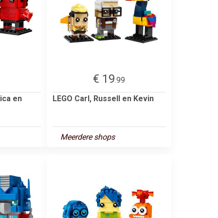
€ 19
9
.99
ica en
LEGO Carl, Russell en Kevin
Meerdere shops