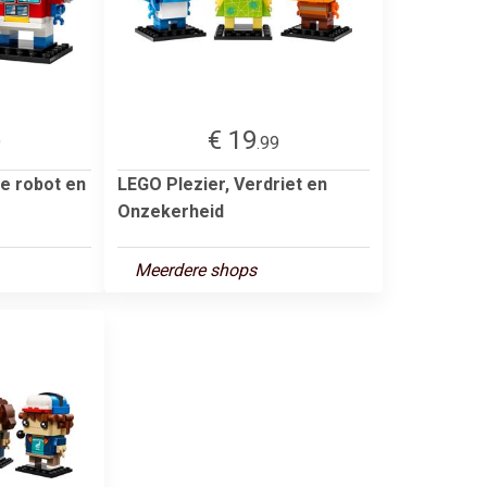
€ 19
9
.99
e robot en
LEGO Plezier, Verdriet en
Onzekerheid
Meerdere shops