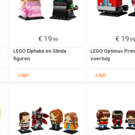
€ 19
€ 19
.99
.9
n
LEGO Elphaba en Glinda
LEGO Optimus Prim
figuren
voertuig
Lego
Lego