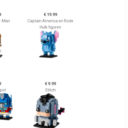
9
€ 19.99
er-Man
Captain America en Rode
Hulk figuren
9
€ 9.99
 pot
Stitch