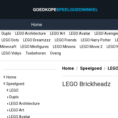
Home
Duplo
LEGO Architecture
LEGO Art
LEGO Avatar
LEGO Avenge
LEGO Dots
LEGO Dreamzzz
LEGO Friends
LEGO Harry Potter
LE
Minecraft
LEGO Minifigures
LEGO Minions
LEGO Movie 2
LEGO N
LEGO Vidiyo
Toebehoren
Overig
Home
Speelgoed
LEG
Home
LEGO Brickheadz
Speelgoed
LEGO
Duplo
LEGO Architecture
LEGO Art
LEGO Avatar