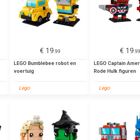
€ 19
€ 19
.99
.9
LEGO Bumblebee robot en
LEGO Captain Amer
voertuig
Rode Hulk figuren
Lego
Lego