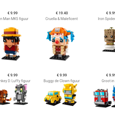
€ 9.99
€ 19.40
€ 9.9
on Man MK5 figuur
Cruella & Maleficent
Iron Spid
€ 9.99
€ 9.99
€ 9.9
key D. Luffy figuur
Buggy de Clown figuur
Groot in