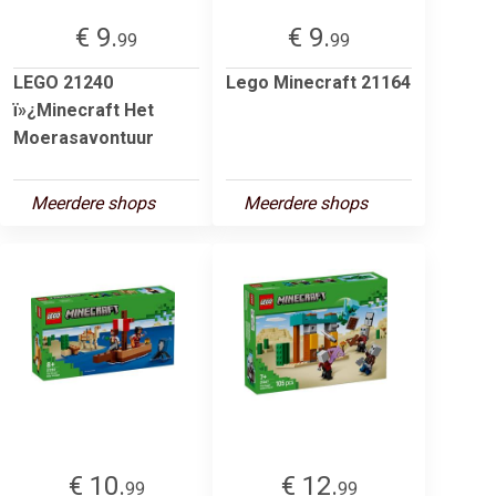
€ 9.
€ 9.
99
99
LEGO 21240
Lego Minecraft 21164
ï»¿Minecraft Het
Moerasavontuur
Meerdere shops
Meerdere shops
€ 10.
€ 12.
99
99