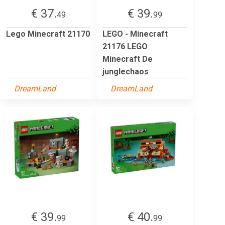
€ 37.
€ 39.
49
99
Lego Minecraft 21170
LEGO - Minecraft
21176 LEGO
Minecraft De
junglechaos
DreamLand
DreamLand
€ 39.
€ 40.
99
99