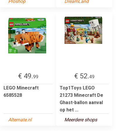
Proshop
DreamLand
€ 49.
€ 52.
99
49
LEGO Minecraft
Top1Toys LEGO
6585528
21273 Minecraft De
Ghast-ballon aanval
op het ...
Alternate.nl
Meerdere shops