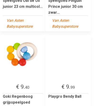
speelgoed Obi de Uil
speelgoed Pinguin
junior 23 cm multicol...
Prince junior 30 cm
zwar...
Van Asten
Van Asten
Babysuperstore
Babysuperstore
€ 9.
€ 9.
40
99
Goki Regenboog
Playgro Bendy Ball
grijpspeelgoed