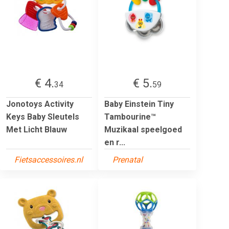
€ 4.
€ 5.
34
59
Jonotoys Activity
Baby Einstein Tiny
Keys Baby Sleutels
Tambourine™
Met Licht Blauw
Muzikaal speelgoed
en r...
Fietsaccessoires.nl
Prenatal