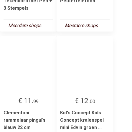
Tekenbord met Pen +
Peutertelefoon
3 Stempels
Meerdere shops
Meerdere shops
€ 11.
€ 12.
99
00
Clementoni
Kid's Concept Kids
rammelaar pinguïn
Concept kralenspel
blauw 22 cm
mini Edvin groen ...