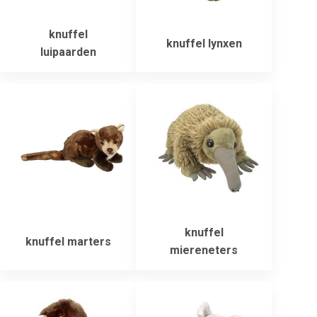
knuffel
knuffel lynxen
luipaarden
knuffel
knuffel marters
miereneters