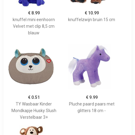
€ 8.99
€ 10.99
knuffel mini eenhoorn
knuffelzwijn bruin 15 cm
Velvet met clip 8,5 cm
blauw
€ 0.51
€ 9.99
TY Wasbaar Kinder
Pluche paard paars met
Mondkapje Husky Slush
glitters 18 cm -
Verstelbaar 3+