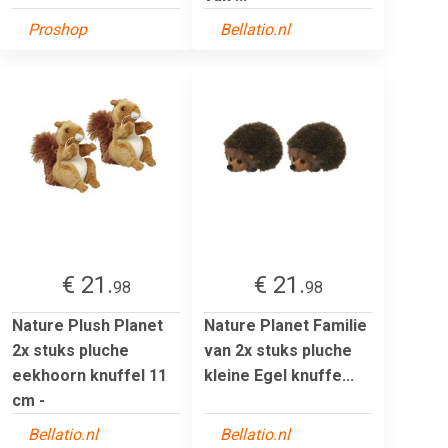
Proshop
Bellatio.nl
€ 21.
€ 21.
98
98
Nature Plush Planet
Nature Planet Familie
2x stuks pluche
van 2x stuks pluche
eekhoorn knuffel 11
kleine Egel knuffe...
cm -
Bellatio.nl
Bellatio.nl