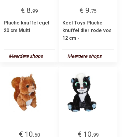
€ 8.
€ 9.
99
75
Pluche knuffel egel
Keel Toys Pluche
20 cm Multi
knuffel dier rode vos
12 cm -
Meerdere shops
Meerdere shops
€ 10.
€ 10.
50
99