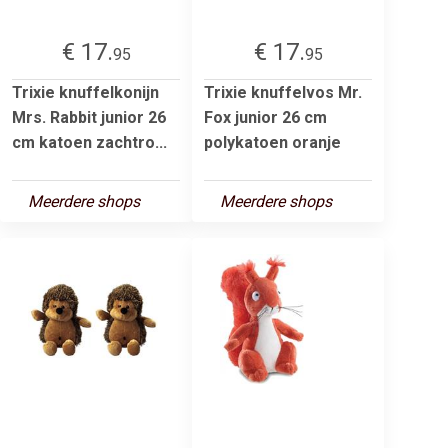
€ 17.
€ 17.
95
95
Trixie knuffelkonijn
Trixie knuffelvos Mr.
Mrs. Rabbit junior 26
Fox junior 26 cm
cm katoen zachtro...
polykatoen oranje
Meerdere shops
Meerdere shops