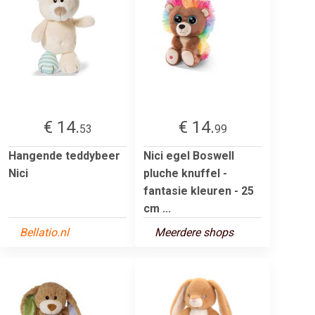
€ 14.
€ 14.
53
99
Hangende teddybeer
Nici egel Boswell
Nici
pluche knuffel -
fantasie kleuren - 25
cm ...
Bellatio.nl
Meerdere shops