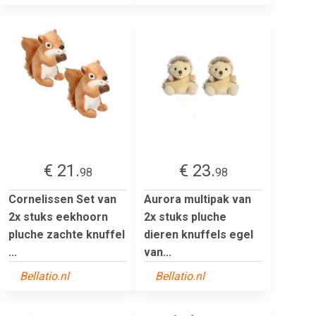
€ 21.
€ 23.
98
98
Cornelissen Set van
Aurora multipak van
2x stuks eekhoorn
2x stuks pluche
pluche zachte knuffel
dieren knuffels egel
...
van...
Bellatio.nl
Bellatio.nl