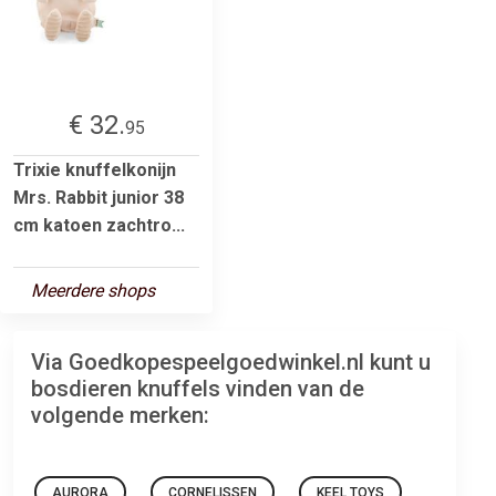
€ 32.
95
Trixie knuffelkonijn
Mrs. Rabbit junior 38
cm katoen zachtro...
Meerdere shops
Via Goedkopespeelgoedwinkel.nl kunt u
bosdieren knuffels vinden van de
volgende merken:
AURORA
CORNELISSEN
KEEL TOYS