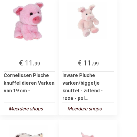
€ 11.
€ 11.
99
99
Cornelissen Pluche
Inware Pluche
knuffel dieren Varken
varken/biggetje
van 19 cm -
knuffel - zittend -
roze - pol...
Meerdere shops
Meerdere shops