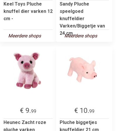
Keel Toys Pluche
Sandy Pluche
knuffel dier varken 12
speelgoed
cm -
knuffeldier
Varken/Biggetje van
24 cm...
Meerdere shops
Meerdere shops
€ 9.
€ 10.
99
99
Heunec Zacht roze
Pluche biggetjes
pluche varken
knuffeldier 21 cm