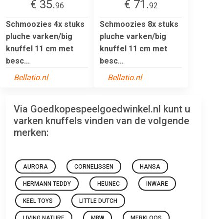
€ 35.
€ 71.
96
92
Schmoozies 4x stuks
Schmoozies 8x stuks
pluche varken/big
pluche varken/big
knuffel 11 cm met
knuffel 11 cm met
besc...
besc...
Bellatio.nl
Bellatio.nl
Via Goedkopespeelgoedwinkel.nl kunt u
varken knuffels vinden van de volgende
merken:
AURORA
CORNELISSEN
HANSA
HERMANN TEDDY
HEUNEC
INWARE
KEEL TOYS
LITTLE DUTCH
LIVING NATURE
MBW
MERKLOOS