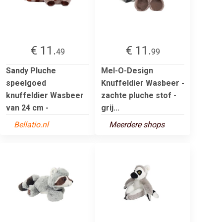
€ 11.
€ 11.
49
99
Sandy Pluche
Mel-O-Design
speelgoed
Knuffeldier Wasbeer -
knuffeldier Wasbeer
zachte pluche stof -
van 24 cm -
grij...
Bellatio.nl
Meerdere shops