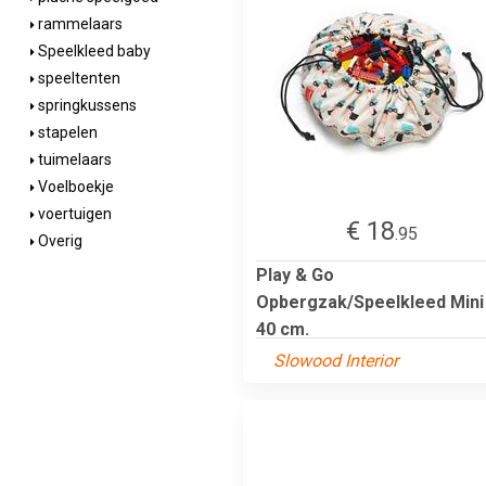
rammelaars
Speelkleed baby
speeltenten
springkussens
stapelen
tuimelaars
Voelboekje
voertuigen
€ 18
.95
Overig
Play & Go
Opbergzak/Speelkleed Mini 
40 cm.
Slowood Interior