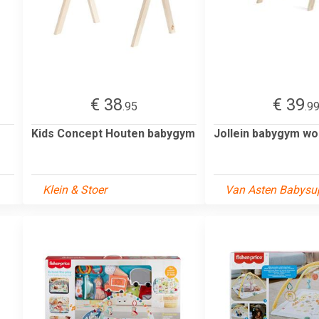
€ 38
€ 39
.95
.9
Kids Concept Houten babygym
Jollein babygym w
Klein & Stoer
Van Asten Babysup