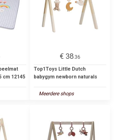
€ 38
0
.36
Speelmat
Top1Toys Little Dutch
5 cm 12145
babygym newborn naturals
Meerdere shops