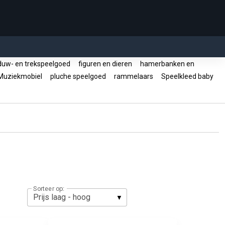
uw- en trekspeelgoed
figuren en dieren
hamerbanken en
uziekmobiel
pluche speelgoed
rammelaars
Speelkleed baby
Sorteer op: