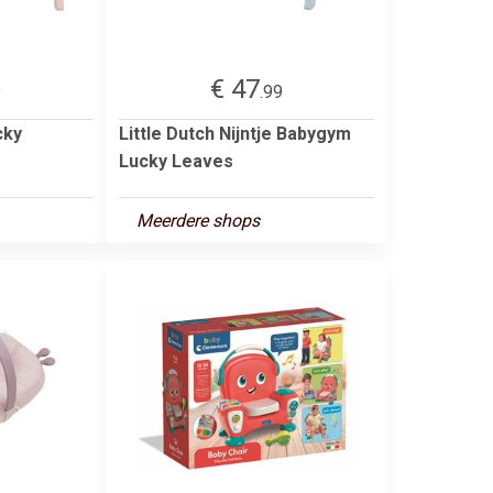
€ 47
9
.99
cky
Little Dutch Nijntje Babygym
Lucky Leaves
Meerdere shops