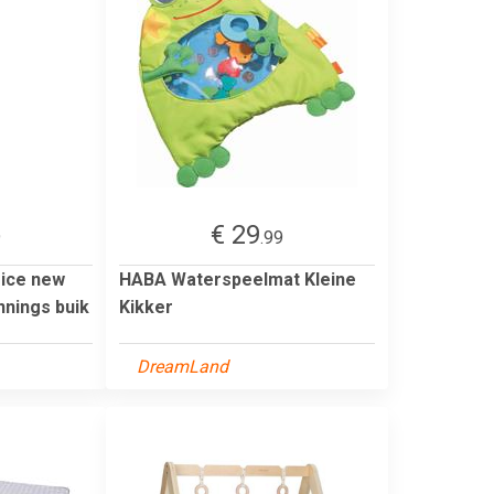
€ 29
9
.99
rice new
HABA Waterspeelmat Kleine
nnings buik
Kikker
DreamLand