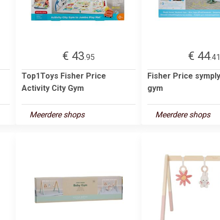
€ 43
€ 44
.95
.4
Top1Toys Fisher Price
Fisher Price sympl
Activity City Gym
gym
Meerdere shops
Meerdere shops