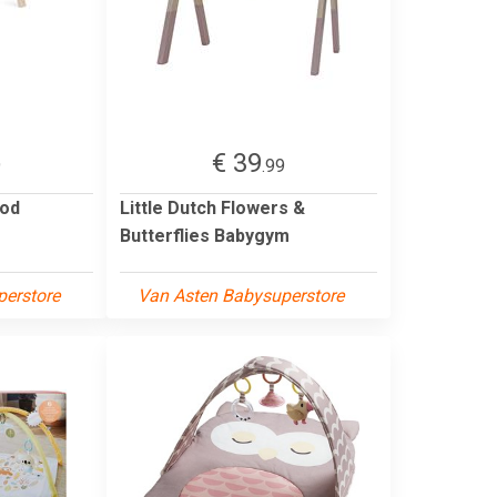
€ 39
9
.99
ood
Little Dutch Flowers &
Butterflies Babygym
erstore
Van Asten Babysuperstore