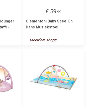
€ 59
5
.99
 lounger
Clementoni Baby Speel En
affi -
Dans Muziekstoel
Meerdere shops