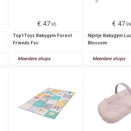
€ 47
€ 47
.95
.9
Top1Toys Babygym Forest
Nijntje Babygym Lu
Friends Fsc
Blossom
Meerdere shops
Meerdere shops