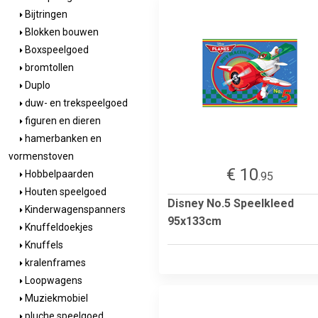
Bijtringen
Blokken bouwen
Boxspeelgoed
bromtollen
Duplo
duw- en trekspeelgoed
figuren en dieren
hamerbanken en
vormenstoven
€ 10
Hobbelpaarden
.95
Houten speelgoed
Disney No.5 Speelkleed
Kinderwagenspanners
95x133cm
Knuffeldoekjes
Knuffels
kralenframes
Loopwagens
Muziekmobiel
pluche speelgoed