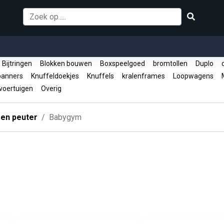
Bijtringen
Blokken bouwen
Boxspeelgoed
bromtollen
Duplo
d
panners
Knuffeldoekjes
Knuffels
kralenframes
Loopwagens
M
oertuigen
Overig
 en peuter
Babygym