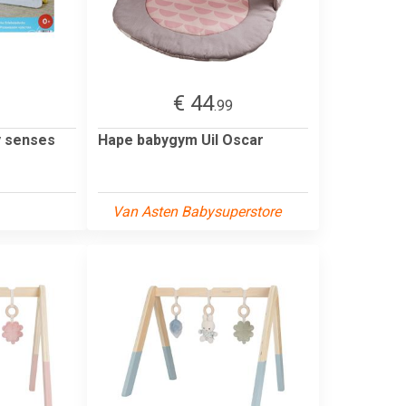
€ 44
1
.99
y senses
Hape babygym Uil Oscar
Van Asten Babysuperstore