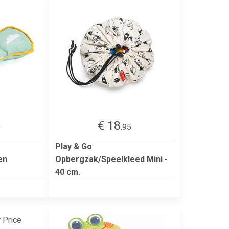
€ 18
0
.95
Play & Go
en
Opbergzak/Speelkleed Mini -
40 cm.