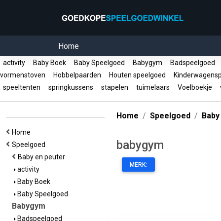
Home
activity
Baby Boek
Baby Speelgoed
Babygym
Badspeelgoed
vormenstoven
Hobbelpaarden
Houten speelgoed
Kinderwagens
speeltenten
springkussens
stapelen
tuimelaars
Voelboekje
v
Home
Speelgoed
Baby
Home
babygym
Speelgoed
Baby en peuter
MERK:
activity
Baby Boek
Baby Speelgoed
Babygym
Badspeelgoed