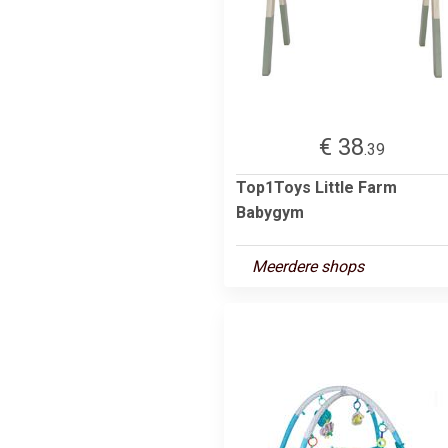
€ 38
.39
Top1Toys Little Farm
Babygym
Meerdere shops