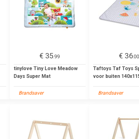
€ 35
€ 36
.99
.0
tinylove Tiny Love Meadow
Taftoys Taf Toys 
Days Super Mat
voor buiten 140x11
Brandsaver
Brandsaver