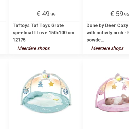
€ 49
€ 59
.99
.9
Taftoys Taf Toys Grote
Done by Deer Cozy
speelmat I Love 150x100 cm
with activity arch - R
12175
powde...
Meerdere shops
Meerdere shops