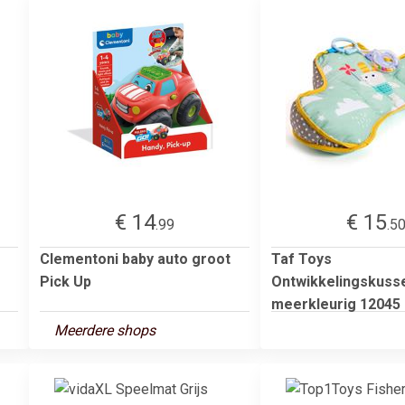
€ 14
€ 15
.99
.5
Clementoni baby auto groot
Taf Toys
Pick Up
Ontwikkelingskuss
meerkleurig 12045
Meerdere shops