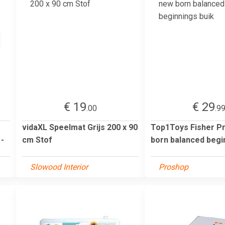
€ 19
€ 29
.00
.9
vidaXL Speelmat Grijs 200 x 90
Top1Toys Fisher P
-
cm Stof
born balanced begi
Slowood Interior
Proshop