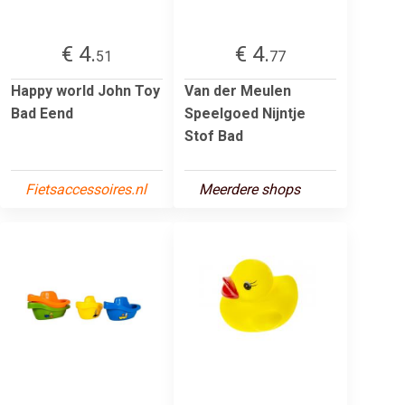
€ 4.
€ 4.
51
77
Happy world John Toy
Van der Meulen
Bad Eend
Speelgoed Nijntje
Stof Bad
Fietsaccessoires.nl
Meerdere shops