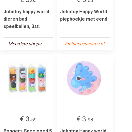
05
05
Johntoy happy world
Johntoy Happy World
dieren bad
piepboekje met eend
speelballen, 3st.
Meerdere shops
Fietsaccessoires.nl
€ 3.
€ 3.
59
98
Bongers Speelgoed 5
Johntoy Happy world