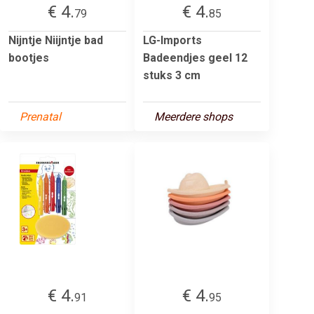
€ 4.
€ 4.
79
85
Nijntje Niijntje bad
LG-Imports
bootjes
Badeendjes geel 12
stuks 3 cm
Prenatal
Meerdere shops
€ 4.
€ 4.
91
95