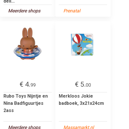
deli...
Meerdere shops
Prenatal
€ 4.
€ 5.
99
00
Rubo Toys Nijntje en
Merkloos Jokie
Nina Badfiguurtjes
badboek, 3x21x24cm
2ass
Meerdere shops
Massamarkt.nl