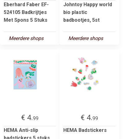
Eberhard Faber EF-
Johntoy Happy world
524105 Badkrijtjes
bio plastic
Met Spons 5 Stuks
badbootjes, 5st
Meerdere shops
Meerdere shops
€ 4.
€ 4.
99
99
HEMA Anti-slip
HEMA Badstickers
badstickers 5 stuks