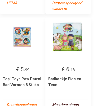
HEMA
Degrotespeelgoed
winkel.nl
€ 5.
€ 6.
99
18
Top1Toys Paw Patrol
Badboekje Fien en
Bad Vormen 8 Stuks
Teun
Degrotespeelgoed
Meerdere shops