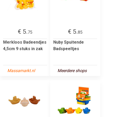
€ 5.
€ 5.
75
85
Merkloos Badeendjes
Nuby Spuitende
4,5cm 9 stuks in zak
Badspeeltjes
Massamarkt.nl
Meerdere shops